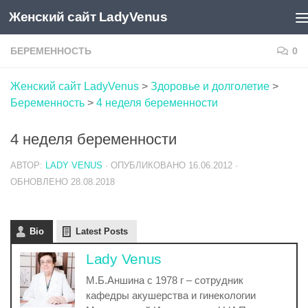
Женский сайт LadyVenus
Skip to content
БЕРЕМЕННОСТЬ
0
Женский сайт LadyVenus
>
Здоровье и долголетие
>
Беременность
>
4 неделя беременности
4 неделя беременности
АВТОР:
LADY VENUS
· ОПУБЛИКОВАНО
16.06.2012
·
ОБНОВЛЕНО
28.08.2018
Bio
Latest Posts
Lady Venus
М.Б.Аншина с 1978 г – сотрудник
кафедры акушерства и гинекологии