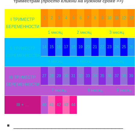
триместрам
(просто кликни на нужном сроке >>)
1
2
3
4
5
6
7
8
9
10
11
12
13
I ТРИМЕСТР
БЕРЕМЕННОСТИ
1 месяц
2 месяц
3 месяц
14
15
16
17
18
19
20
21
22
23
24
25
26
II ТРИМЕСТР
БЕРЕМЕННОСТИ
4 месяц
5 месяц
6 месяц
27
28
29
30
31
32
33
34
35
36
37
38
39
III ТРИМЕСТР
БЕРЕМЕННОСТИ
7 месяц
8 месяц
9 месяц
III + …
40
41
42
43
44
_____________________________