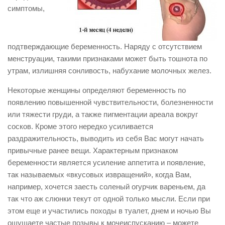
симптомы,
подтверждающие беременность. Наряду с отсутствием
менструации, такими признаками может быть тошнота по
утрам, излишняя сонливость, набухание молочных желез.
Некоторые женщины определяют беременность по
появлению повышенной чувствительности, болезненности
или тяжести груди, а также пигментации ареала вокруг
сосков. Кроме этого нередко усиливается
раздражительность, выводить из себя Вас могут начать
привычные ранее вещи. Характерным признаком
беременности является усиление аппетита и появление,
так называемых «вкусовых извращений», когда Вам,
например, хочется заесть соленый огурчик вареньем, да
так что аж слюнки текут от одной только мысли. Если при
этом еще и участились походы в туалет, днем и ночью Вы
ощущаете частые позывы к мочеиспусканию – можете