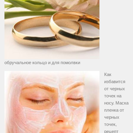
обручальное кольцо и для помолвки
Как
избавится
от черных
точек на
носу. Маска
пленка от
черных
точек,
рецепт