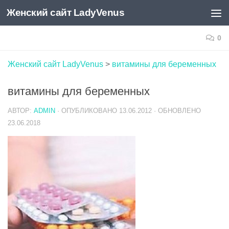
Женский сайт LadyVenus
Skip to content
0
Женский сайт LadyVenus
>
витамины для беременных
витамины для беременных
АВТОР:
ADMIN
· ОПУБЛИКОВАНО
13.06.2012
· ОБНОВЛЕНО
23.06.2018