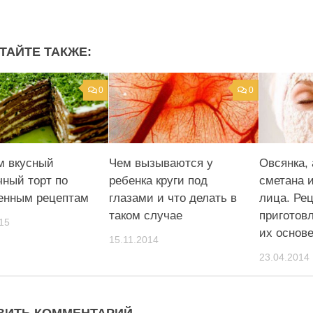
ТАЙТЕ ТАКЖЕ:
0
0
м вкусный
Чем вызываются у
Овсянка, 
чный торт по
ребенка круги под
сметана 
енным рецептам
глазами и что делать в
лица. Ре
таком случае
приготов
15
их основ
15.11.2014
23.04.2014
ВИТЬ КОММЕНТАРИЙ