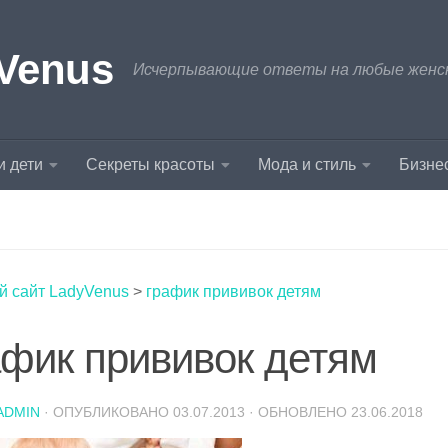
Venus
Исчерпывающие ответы на любые женски
и дети
Секреты красоты
Мода и стиль
Бизнес
й сайт LadyVenus
>
график прививок детям
афик прививок детям
ADMIN
· ОПУБЛИКОВАНО
03.07.2013
· ОБНОВЛЕНО
23.06.2018