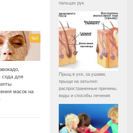
пальцах рук
0
авокадо,
Прыщ в ухе, за ушами,
и сода для
прыщи на затылке:
цепты
распространенные причины,
ления масок на
виды и способы лечения
е