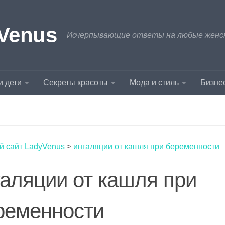
Venus
Исчерпывающие ответы на любые женски
и дети
Секреты красоты
Мода и стиль
Бизнес
й сайт LadyVenus
>
ингаляции от кашля при беременности
галяции от кашля при
ременности