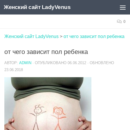
Женский сайт LadyVenus
Skip to content
0
Женский сайт LadyVenus
>
от чего зависит пол ребенка
от чего зависит пол ребенка
АВТОР:
ADMIN
· ОПУБЛИКОВАНО
06.06.2012
· ОБНОВЛЕНО
23.06.2018