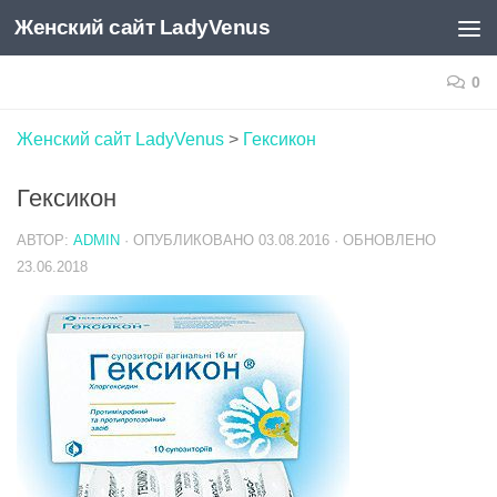
Женский сайт LadyVenus
Skip to content
0
Женский сайт LadyVenus
>
Гексикон
Гексикон
АВТОР:
ADMIN
· ОПУБЛИКОВАНО
03.08.2016
· ОБНОВЛЕНО
23.06.2018