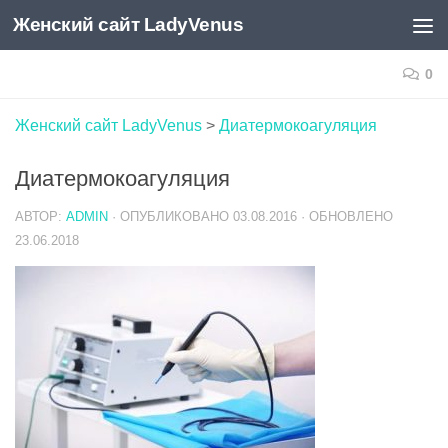
Женский сайт LadyVenus
Skip to content
0
Женский сайт LadyVenus
>
Диатермокоагуляция
Диатермокоагуляция
АВТОР:
ADMIN
· ОПУБЛИКОВАНО
03.08.2016
· ОБНОВЛЕНО
23.06.2018