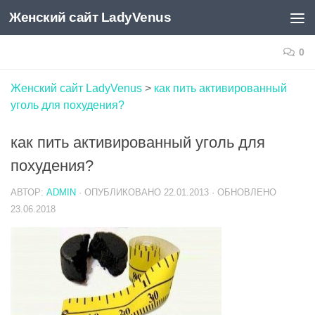
Женский сайт LadyVenus
Skip to content
0
Женский сайт LadyVenus
>
как пить активированный
уголь для похудения?
как пить активированный уголь для
похудения?
АВТОР:
ADMIN
· ОПУБЛИКОВАНО
22.01.2013
· ОБНОВЛЕНО
23.06.2018