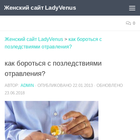
Женский сайт LadyVenus
Skip to content
0
Женский сайт LadyVenus
>
как бороться с
позледствиями отравления?
как бороться с позледствиями
отравления?
АВТОР:
ADMIN
· ОПУБЛИКОВАНО
22.01.2013
· ОБНОВЛЕНО
23.06.2018