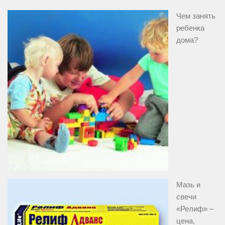
Чем занять
ребенка
дома?
Мазь и
свечи
«Релиф» –
цена,