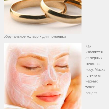
обручальное кольцо и для помолвки
Как
избавится
от черных
точек на
носу. Маска
пленка от
черных
точек,
рецепт