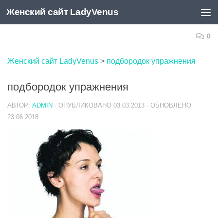
Женский сайт LadyVenus
Skip to content
0
Женский сайт LadyVenus
>
подбородок упражнения
подбородок упражнения
АВТОР:
ADMIN
· ОПУБЛИКОВАНО
03.03.2013
· ОБНОВЛЕНО
23.06.2018