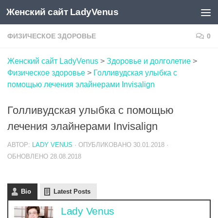
Женский сайт LadyVenus
Skip to content
ФИЗИЧЕСКОЕ ЗДОРОВЬЕ
0
Женский сайт LadyVenus
>
Здоровье и долголетие
>
Физическое здоровье
>
Голливудская улыбка с
помощью лечения элайнерами Invisalign
Голливудская улыбка с помощью
лечения элайнерами Invisalign
АВТОР:
LADY VENUS
· ОПУБЛИКОВАНО
30.01.2018
·
ОБНОВЛЕНО
28.08.2018
Bio
Latest Posts
Lady Venus