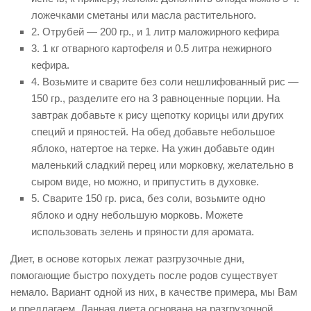
ложечками сметаны или масла растительного.
2. Отрубей — 200 гр., и 1 литр маложирного кефира
3. 1 кг отварного картофеля и 0.5 литра нежирного
кефира.
4. Возьмите и сварите без соли нешлифованный рис —
150 гр., разделите его на 3 равноценные порции. На
завтрак добавьте к рису щепотку корицы или других
специй и пряностей. На обед добавьте небольшое
яблоко, натертое на терке. На ужин добавьте один
маленький сладкий перец или морковку, желательно в
сыром виде, но можно, и припустить в духовке.
5. Сварите 150 гр. риса, без соли, возьмите одно
яблоко и одну небольшую морковь. Можете
использовать зелень и пряности для аромата.
Диет, в основе которых лежат разгрузочные дни,
помогающие быстро похудеть после родов существует
немало. Вариант одной из них, в качестве примера, мы Вам
и предлагаем. Данная диета основана на разгрузочной