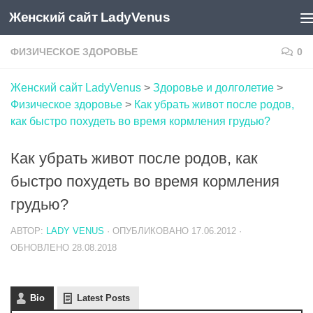
Женский сайт LadyVenus
Skip to content
ФИЗИЧЕСКОЕ ЗДОРОВЬЕ
0
Женский сайт LadyVenus
>
Здоровье и долголетие
>
Физическое здоровье
>
Как убрать живот после родов,
как быстро похудеть во время кормления грудью?
Как убрать живот после родов, как
быстро похудеть во время кормления
грудью?
АВТОР:
LADY VENUS
· ОПУБЛИКОВАНО
17.06.2012
·
ОБНОВЛЕНО
28.08.2018
Bio
Latest Posts