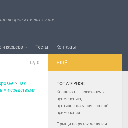
е вопросы только у нас.
 и карьера
Тесты
Контакты
0
ЕЩЁ
оровье
>
Как
ПОПУЛЯРНОЕ
ными средствами.
Кавинтон — показания к
применению,
противопоказания, способ
применения
Прыщи на руках чешутся —