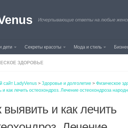
Venus
Исчерпывающие ответы на любые женски
и дети
Секреты красоты
Мода и стиль
Бизнес
ЕСКОЕ ЗДОРОВЬЕ
й сайт LadyVenus
>
Здоровье и долголетие
>
Физическое зд
 и как лечить остеохондроз. Лечение остеохондроза народ
к выявить и как лечить
теохондроз. Лечение