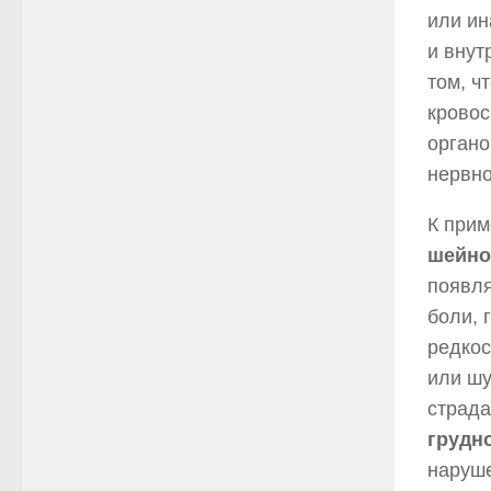
или и
и внут
том, ч
кровос
органо
нервно
К прим
шейно
появл
боли, 
редкос
или шу
страд
грудн
наруше