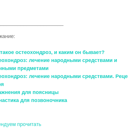
_______________________
жание:
 такое остеохондроз, и каким он бывает?
теохондроз: лечение народными средствами и
чными предметами
теохондроз: лечение народными средствами. Рец
ря
ражнения для поясницы
мнастика для позвоночника
ндуем прочитать