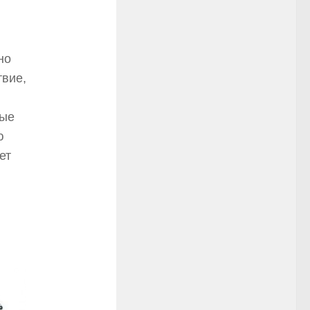
но
твие,
рые
ю
ет