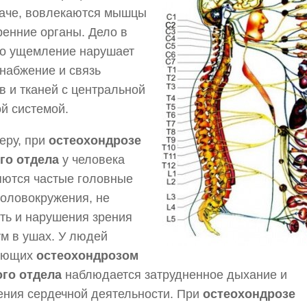
наче, вовлекаются мышцы
ренние органы. Дело в
то ущемление нарушает
набжение и связь
в и тканей с центральной
й системой.
еру, при
остеохондрозе
го отдела
у человека
яются частые головные
головокружения, не
ть и нарушения зрения
м в ушах. У людей
ающих
остеохондрозом
ого отдела
наблюдается затрудненное дыхание и
ния сердечной деятельности. При
остеохондрозе