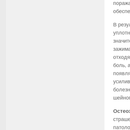
поража
обеспе
В резу
уплотн
значит
зажима
отходя
боль, 
появля
усилив
болезн
шейног
Остео
страше
патоло