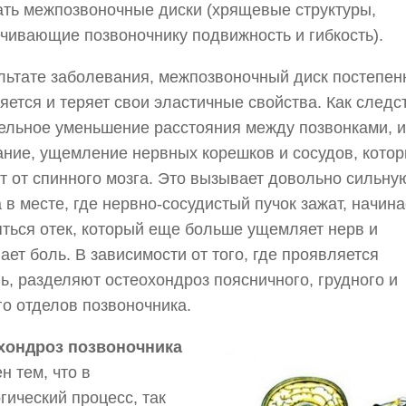
ть межпозвоночные диски (хрящевые структуры,
чивающие позвоночнику подвижность и гибкость).
льтате заболевания, межпозвоночный диск постепен
яется и теряет свои эластичные свойства. Как следс
ельное уменьшение расстояния между позвонками, и
ние, ущемление нервных корешков и сосудов, кото
т от спинного мозга. Это вызывает довольно сильну
а в месте, где нервно-сосудистый пучок зажат, начина
ться отек, который еще больше ущемляет нерв и
ает боль. В зависимости от того, где проявляется
ь, разделяют остеохондроз поясничного, грудного и
о отделов позвоночника.
хондроз позвоночника
н тем, что в
гический процесс, так