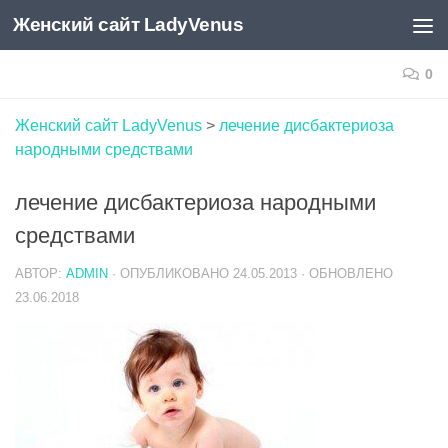
Женский сайт LadyVenus
Skip to content
0
Женский сайт LadyVenus
>
лечение дисбактериоза
народными средствами
лечение дисбактериоза народными
средствами
АВТОР:
ADMIN
· ОПУБЛИКОВАНО
24.05.2013
· ОБНОВЛЕНО
23.06.2018