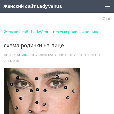
Женский сайт LadyVenus
Skip to content
0
Женский сайт LadyVenus
>
схема родинки на лице
схема родинки на лице
АВТОР:
ADMIN
· ОПУБЛИКОВАНО
08.06.2012
· ОБНОВЛЕНО
23.06.2018