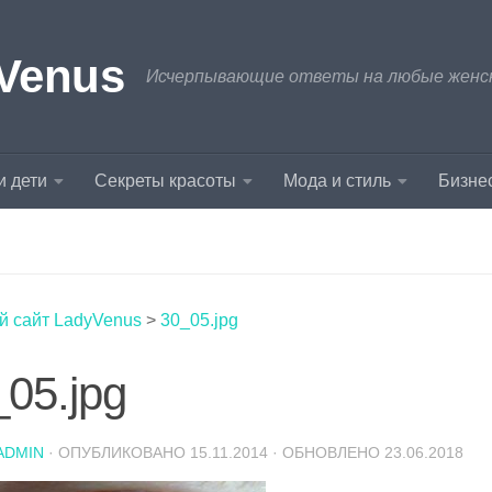
Venus
Исчерпывающие ответы на любые женски
и дети
Секреты красоты
Мода и стиль
Бизнес
й сайт LadyVenus
>
30_05.jpg
05.jpg
ADMIN
· ОПУБЛИКОВАНО
15.11.2014
· ОБНОВЛЕНО
23.06.2018