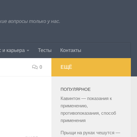
е вопросы только у нас.
 и карьера
Тесты
Контакты
0
ЕЩЁ
ПОПУЛЯРНОЕ
Кавинтон — показания к
применению,
противопоказания, способ
применения
Прыщи на руках чешутся —