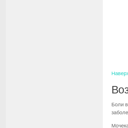
Навер
Во
Боли в
заболе
Мочека