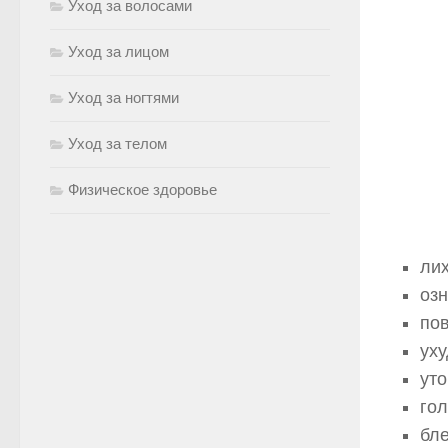
Уход за волосами
Уход за лицом
Уход за ногтями
Уход за телом
Физическое здоровье
ли
озн
по
уху
ут
гол
бле