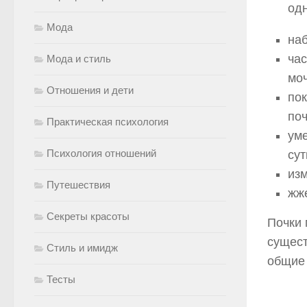
одн
Мода
наб
час
Мода и стиль
мо
Отношения и дети
по
поч
Практическая психология
ум
Психология отношений
сут
изм
Путешествия
жже
Секреты красоты
Почки 
сущест
Стиль и имидж
общие 
Тесты