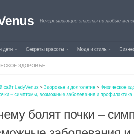
Venus
Исчерпывающие ответы на любые женски
и дети
Секреты красоты
Мода и стиль
Бизнес
ЕСКОЕ ЗДОРОВЬЕ
й сайт LadyVenus
>
Здоровье и долголетие
>
Физическое зд
почки – симптомы, возможные заболевания и профилактика
чему болят почки – сим
зможные заболевания и