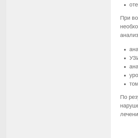
оте
При во
необхо
анализ
ана
УЗИ
ана
ур
то
По рез
наруше
лечени