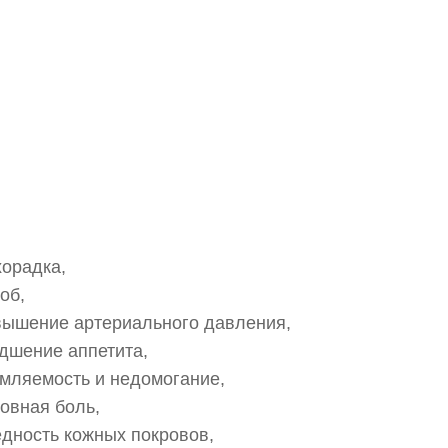
хорадка,
об,
вышение артериального давления,
дшение аппетита,
омляемость и недомогание,
овная боль,
дность кожных покровов,