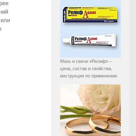
орее
ний
 или
е
Мазь и свечи «Релиф» –
цена, состав и свойства,
инструкция по применению