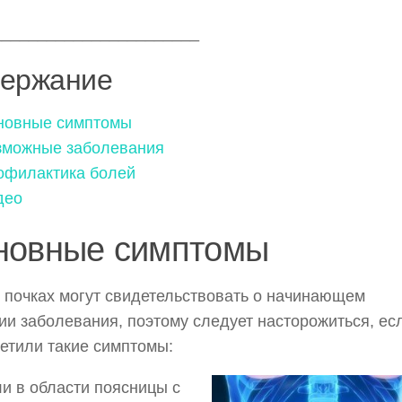
_______________________
ержание
новные симптомы
зможные заболевания
офилактика болей
део
новные симптомы
 почках могут свидетельствовать о начинающем
ии заболевания, поэтому
следует насторожиться, ес
етили такие симптомы:
и в области поясницы с