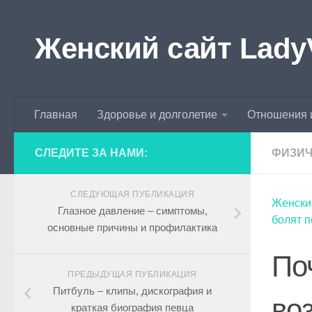
Skip to content
Женский сайт Lady
Главная
Здоровье и долголетие
Отношения 
СЛЕДИТЕ ЗА НАМИ:
ФИЗИЧ
СЛЕДУЮЩАЯ ПУБЛИКАЦИЯ
Женски
Глазное давление – симптомы,
болят 
основные причины и профилактика
По
ПРЕДЫДУЩАЯ ПУБЛИКАЦИЯ
Питбуль – клипы, дискография и
во
краткая биография певца