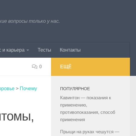
е вопросы только у нас.
 и карьера
Тесты
Контакты
0
ЕЩЁ
оровье
>
Почему
ПОПУЛЯРНОЕ
Кавинтон — показания к
применению,
птомы,
противопоказания, способ
применения
Прыщи на руках чешутся —