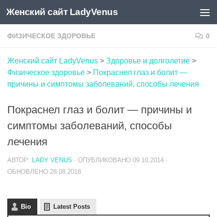
Женский сайт LadyVenus
Skip to content
ФИЗИЧЕСКОЕ ЗДОРОВЬЕ
0
Женский сайт LadyVenus
>
Здоровье и долголетие
>
Физическое здоровье
>
Покраснел глаз и болит —
причины и симптомы заболеваний, способы лечения
Покраснел глаз и болит — причины и
симптомы заболеваний, способы
лечения
АВТОР:
LADY VENUS
· ОПУБЛИКОВАНО
09.10.2014
·
ОБНОВЛЕНО
28.08.2018
Bio
Latest Posts