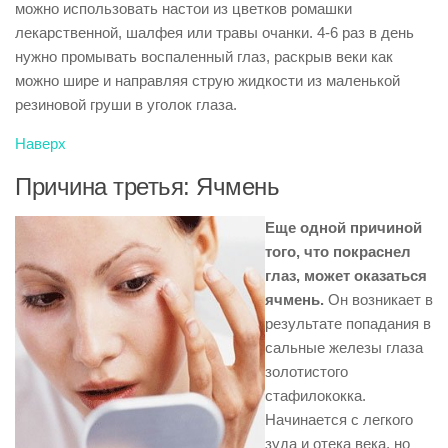
можно использовать настои из цветков ромашки
лекарственной, шалфея или травы очанки. 4-6 раз в день
нужно промывать воспаленный глаз, раскрыв веки как
можно шире и направляя струю жидкости из маленькой
резиновой груши в уголок глаза.
Наверх
Причина третья: Ячмень
Еще одной причиной
того, что покраснел
глаз, может оказаться
ячмень.
Он возникает в
результате попадания в
сальные железы глаза
золотистого
стафилококка.
Начинается с легкого
зуда и отека века, но