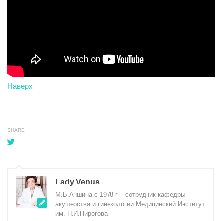
Наверх
SHARE
Lady Venus
М.Б.Аншина с 1978 г – сотрудник кафедры
акушерства и гинекологии Медицинский Институт
им. Н.И.Пирогова