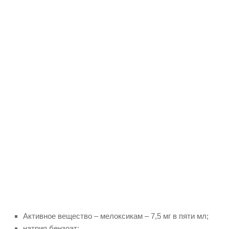
Активное вещество – мелоксикам – 7,5 мг в пяти мл;
натрия бензоат;