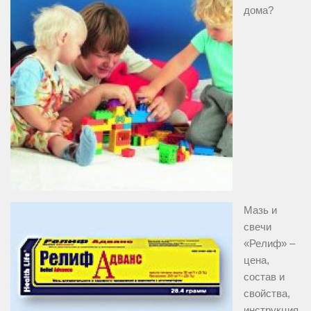
дома?
Мазь и
свечи
«Релиф» –
цена,
состав и
свойства,
инструкция