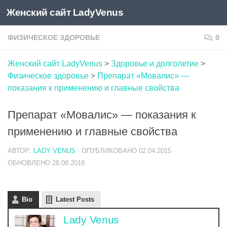
Женский сайт LadyVenus
Skip to content
ФИЗИЧЕСКОЕ ЗДОРОВЬЕ
0
Женский сайт LadyVenus
>
Здоровье и долголетие
>
Физическое здоровье
>
Препарат «Мовалис» —
показания к применению и главные свойства
Препарат «Мовалис» — показания к
применению и главные свойства
АВТОР:
LADY VENUS
· ОПУБЛИКОВАНО
02.04.2015
·
ОБНОВЛЕНО
28.08.2018
Bio
Latest Posts
Lady Venus