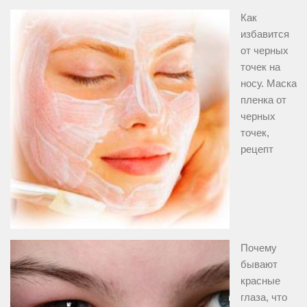
Как
избавится
от черных
точек на
носу. Маска
пленка от
черных
точек,
рецепт
Почему
бывают
красные
глаза, что