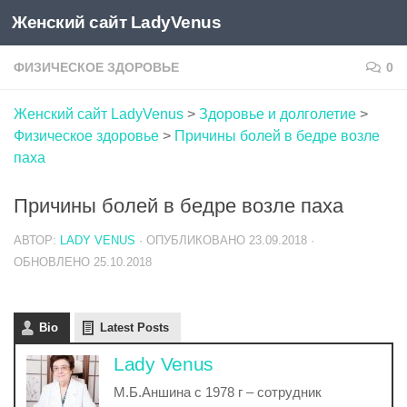
Женский сайт LadyVenus
Skip to content
ФИЗИЧЕСКОЕ ЗДОРОВЬЕ
0
Женский сайт LadyVenus
>
Здоровье и долголетие
>
Физическое здоровье
>
Причины болей в бедре возле
паха
Причины болей в бедре возле паха
АВТОР:
LADY VENUS
· ОПУБЛИКОВАНО
23.09.2018
·
ОБНОВЛЕНО
25.10.2018
Bio
Latest Posts
Lady Venus
М.Б.Аншина с 1978 г – сотрудник