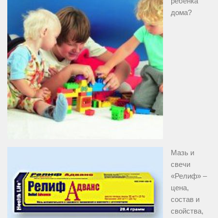
ребенка
дома?
Мазь и
свечи
«Релиф» –
цена,
состав и
свойства,