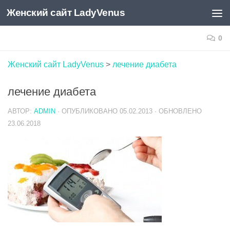
Женский сайт LadyVenus
Skip to content
0
Женский сайт LadyVenus
>
лечение диабета
лечение диабета
АВТОР:
ADMIN
· ОПУБЛИКОВАНО
05.02.2013
· ОБНОВЛЕНО
23.06.2018