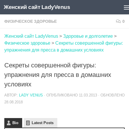
Женский сайт LadyVenus
Skip to content
ФИЗИЧЕСКОЕ ЗДОРОВЬЕ
0
Женский сайт LadyVenus
>
Здоровье и долголетие
>
Физическое здоровье
>
Секреты совершенной фигуры:
упражнения для пресса в домашних условиях
Секреты совершенной фигуры:
упражнения для пресса в домашних
условиях
АВТОР:
LADY VENUS
· ОПУБЛИКОВАНО
11.03.2013
· ОБНОВЛЕНО
28.08.2018
Bio
Latest Posts