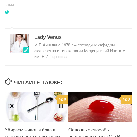
SHARE
Lady Venus
М.Б.Аншина с 1978 г – сотрудник кафедры
акушерства и гинекологии Медицинский Институт
им. Н.И.Пирогова
ЧИТАЙТЕ ТАКЖЕ:
0
0
Убираем живот и бока в
Основные способы
краткие сроки в домашних
передачи гепатита С и В