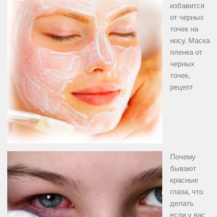
избавится
от черных
точек на
носу. Маска
пленка от
черных
точек,
рецепт
Почему
бывают
красные
глаза, что
делать
если у вас