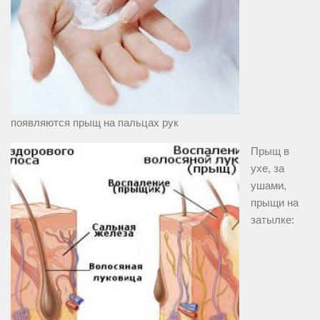
появляются прыщ на пальцах рук
Прыщ в
ухе, за
ушами,
прыщи на
затылке: