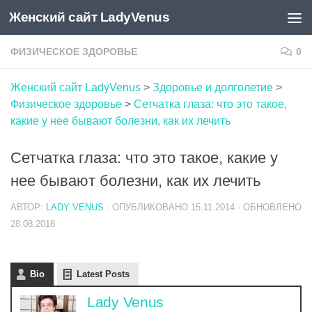
Женский сайт LadyVenus
Skip to content
ФИЗИЧЕСКОЕ ЗДОРОВЬЕ
0
Женский сайт LadyVenus
>
Здоровье и долголетие
>
Физическое здоровье
>
Сетчатка глаза: что это такое,
какие у нее бывают болезни, как их лечить
Сетчатка глаза: что это такое, какие у
нее бывают болезни, как их лечить
АВТОР:
LADY VENUS
· ОПУБЛИКОВАНО
15.11.2014
· ОБНОВЛЕНО
28.08.2018
Bio
Latest Posts
Lady Venus