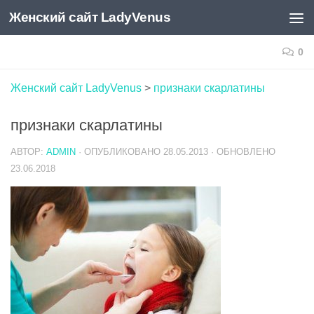
Женский сайт LadyVenus
Skip to content
0
Женский сайт LadyVenus
>
признаки скарлатины
признаки скарлатины
АВТОР:
ADMIN
· ОПУБЛИКОВАНО
28.05.2013
· ОБНОВЛЕНО
23.06.2018