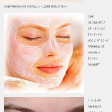
обручальное кольцо и для помолвки
Как
избавится
от черных
точек на
носу. Маска
пленка от
черных
точек,
рецепт
Почему
бывают