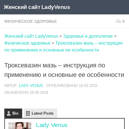
Женский сайт LadyVenus
Skip to content
ФИЗИЧЕСКОЕ ЗДОРОВЬЕ
0
Женский сайт LadyVenus
>
Здоровье и долголетие
>
Физическое здоровье
>
Троксевазин мазь – инструкция
по применению и основные ее особенности
Троксевазин мазь – инструкция по
применению и основные ее особенности
АВТОР:
LADY VENUS
· ОПУБЛИКОВАНО
19.03.2015
·
ОБНОВЛЕНО
28.08.2018
Bio
Latest Posts
Lady Venus