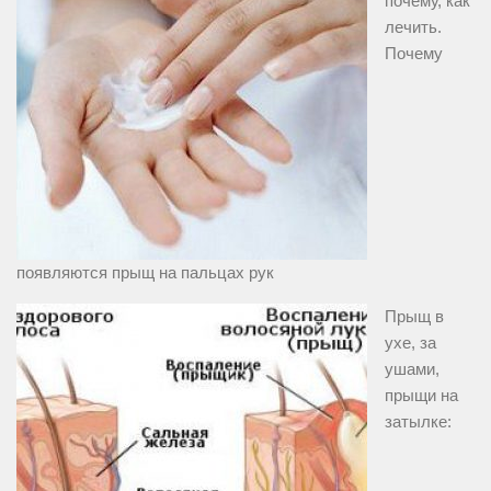
почему, как
лечить.
Почему
появляются прыщ на пальцах рук
Прыщ в
ухе, за
ушами,
прыщи на
затылке: