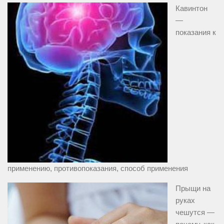
Кавинтон
—
показания к
применению, противопоказания, способ применения
Прыщи на
руках
чешутся —