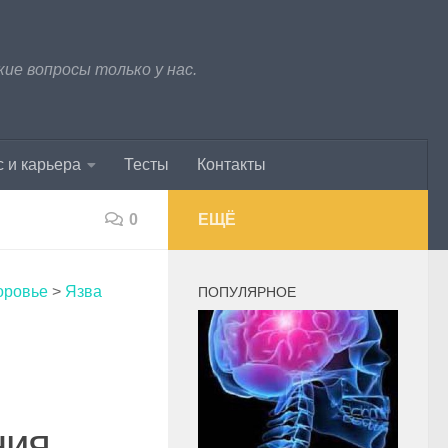
е вопросы только у нас.
 и карьера
Тесты
Контакты
0
ЕЩЁ
оровье
>
Язва
ПОПУЛЯРНОЕ
ния