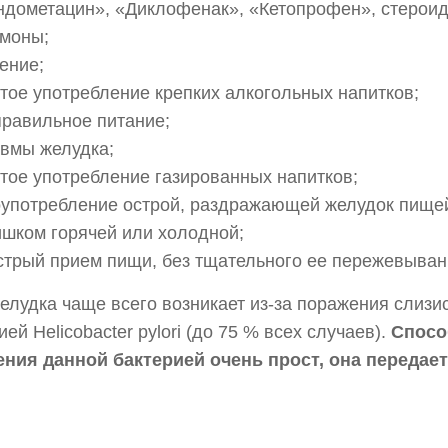
ндометацин», «Диклофенак», «Кетопрофен», стерои
рмоны;
ение;
тое употребление крепких алкогольных напитков;
правильное питание;
авмы желудка;
тое употребление газированных напитков;
оупотребление острой, раздражающей желудок пище
ишком горячей или холодной;
стрый прием пищи, без тщательного ее пережевыван
елудка чаще всего возникает из-за поражения слизи
ией Helicobacter pylori (до 75 % всех случаев).
Спосо
ения данной бактерией очень прост, она передает