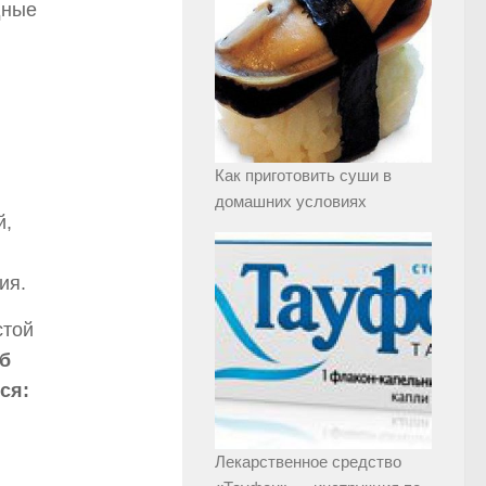
дные
Как приготовить суши в
домашних условиях
й,
ия.
стой
б
ся:
Лекарственное средство