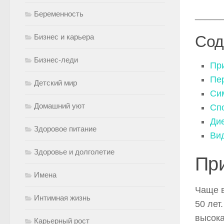
Беременность
_____
Бизнес и карьера
Сод
Бизнес-леди
Пр
Пе
Детский мир
Си
Домашний уют
Сп
Ди
Здоровое питание
Ви
Здоровье и долголетие
Пр
Имена
Чаще в
Интимная жизнь
50 лет
высока
Карьерный рост