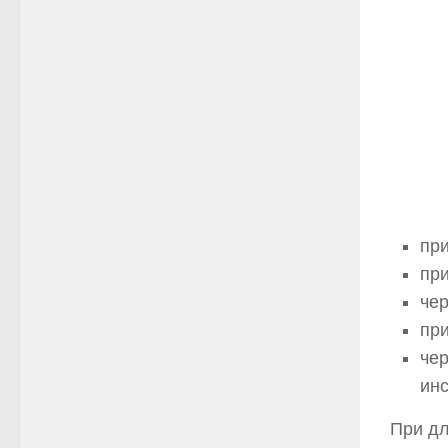
при
пр
че
при
че
ин
При дл