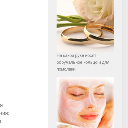
На какой руке носят
обручальное кольцо и для
помолвки
ая
ния;
в