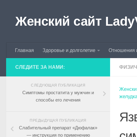
Skip to content
Женский сайт Lady
Главная
Здоровье и долголетие
Отношения 
СЛЕДИТЕ ЗА НАМИ:
ФИЗИЧ
СЛЕДУЮЩАЯ ПУБЛИКАЦИЯ
Женски
Симптомы простатита у мужчин и
желудка
способы его лечения
Яз
ПРЕДЫДУЩАЯ ПУБЛИКАЦИЯ
Слабительный препарат «Дюфалак»
си
— инструкция по применению