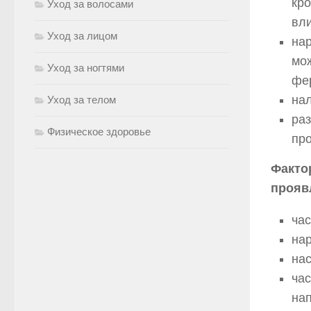
кро
Уход за волосами
вли
Уход за лицом
нар
мож
Уход за ногтями
фе
нал
Уход за телом
раз
Физическое здоровье
пр
Факто
прояв
час
на
на
час
на