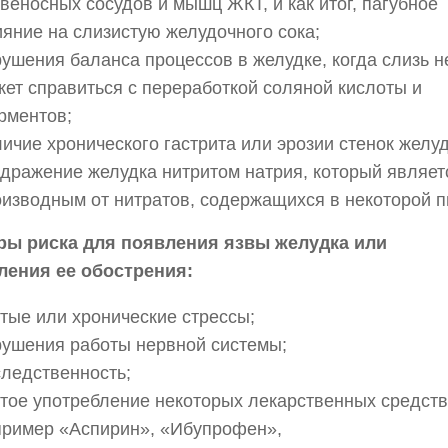
веносных сосудов и мышц ЖКТ, и как итог, пагубное
яние на слизистую желудочного сока;
ушения баланса процессов в желудке, когда слизь н
ет справиться с переработкой соляной кислоты и
рментов;
ичие хронического гастрита или эрозии стенок желуд
дражение желудка нитритом натрия, который являет
оизводным от нитратов, содержащихся в некоторой 
ры риска для появления язвы желудка или
ления ее обострения:
тые или хронические стрессы;
рушения работы нервной системы;
следственность;
тое употребление некоторых лекарственных средств
пример «Аспирин», «Ибупрофен»,