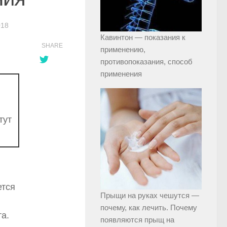
018
Кавинтон — показания к
SHARE
применению,
противопоказания, способ
применения
тут
ется
Прыщи на руках чешутся —
почему, как лечить. Почему
а.
появляются прыщ на