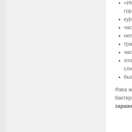
«И
го
кур
час
не
тр
час
зл
сл
бы
Язва ж
бактер
зараж