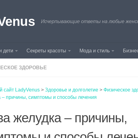
Venus
Исчерпывающие ответы на любые женски
и дети
Секреты красоты
Мода и стиль
Бизнес
ЕСКОЕ ЗДОРОВЬЕ
й сайт LadyVenus
>
Здоровье и долголетие
>
Физическое зд
 – причины, симптомы и способы лечения
ва желудка – причины,
мптомы и способы лече