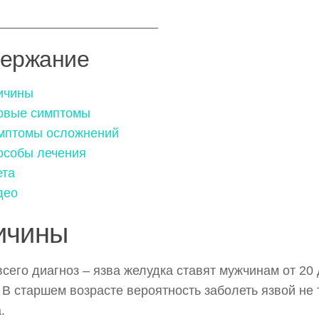
_______________________
ержание
ичины
рвые симптомы
мптомы осложнений
особы лечения
ета
део
ичины
сего диагноз – язва желудка ставят мужчинам от 20 
. В старшем возрасте вероятность заболеть язвой не 
.