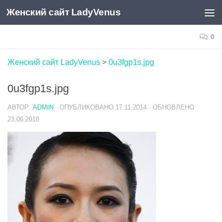
Женский сайт LadyVenus
Skip to content
0
Женский сайт LadyVenus
>
0u3fgp1s.jpg
0u3fgp1s.jpg
АВТОР:
ADMIN
· ОПУБЛИКОВАНО
17.11.2014
· ОБНОВЛЕНО
23.06.2018