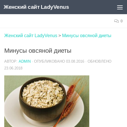
Женский сайт LadyVenus
Skip to content
0
Женский сайт LadyVenus
>
Минусы овсяной диеты
Минусы овсяной диеты
АВТОР:
ADMIN
· ОПУБЛИКОВАНО
03.08.2016
· ОБНОВЛЕНО
23.06.2018