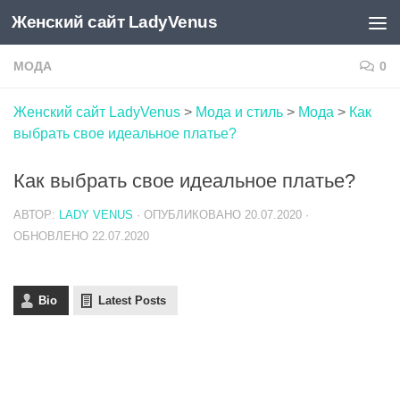
Женский сайт LadyVenus
Skip to content
МОДА
0
Женский сайт LadyVenus
>
Мода и стиль
>
Мода
>
Как
выбрать свое идеальное платье?
Как выбрать свое идеальное платье?
АВТОР:
LADY VENUS
· ОПУБЛИКОВАНО
20.07.2020
·
ОБНОВЛЕНО
22.07.2020
Bio
Latest Posts