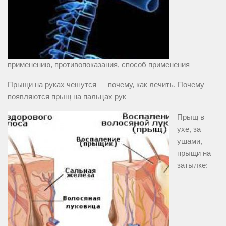
применению, противопоказания, способ применения
Прыщи на руках чешутся — почему, как лечить. Почему
появляются прыщ на пальцах рук
Прыщ в
ухе, за
ушами,
прыщи на
затылке: