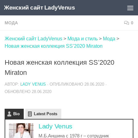
Женский сайт LadyVenus
Skip to content
МОДА
0
Женский сайт LadyVenus
>
Мода и стиль
>
Мода
>
Новая женская коллекция SS’2020 Miraton
Новая женская коллекция SS’2020
Miraton
АВТОР:
LADY VENUS
· ОПУБЛИКОВАНО
28.06.2020
·
ОБНОВЛЕНО
28.06.2020
Bio
Latest Posts
Lady Venus
М.Б.Аншина с 1978 г – сотрудник