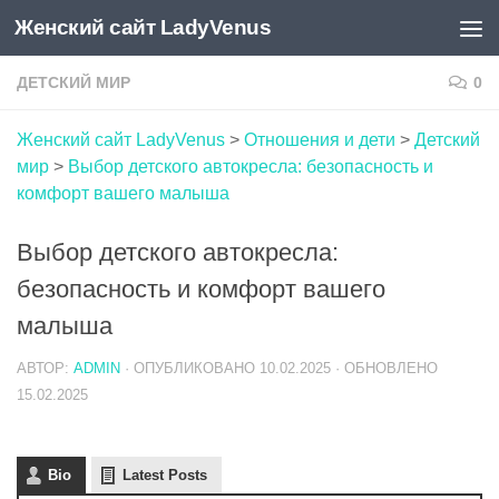
Женский сайт LadyVenus
Skip to content
ДЕТСКИЙ МИР
0
Женский сайт LadyVenus
>
Отношения и дети
>
Детский
мир
>
Выбор детского автокресла: безопасность и
комфорт вашего малыша
Выбор детского автокресла:
безопасность и комфорт вашего
малыша
АВТОР:
ADMIN
· ОПУБЛИКОВАНО
10.02.2025
· ОБНОВЛЕНО
15.02.2025
Bio
Latest Posts