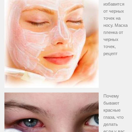
избавится
от черных
точек на
носу. Маска
пленка от
черных
точек,
рецепт
Почему
бывают
красные
глаза, что
делать
если у вас