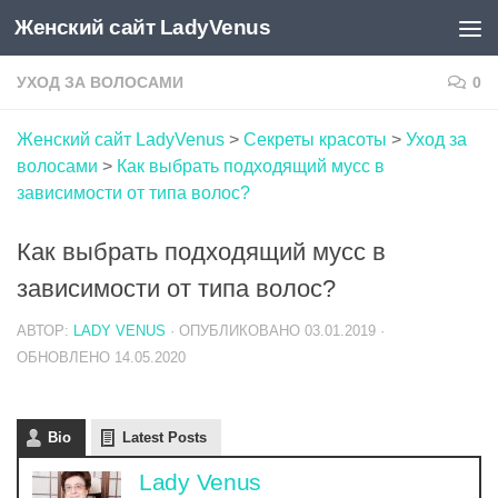
Женский сайт LadyVenus
Skip to content
УХОД ЗА ВОЛОСАМИ
0
Женский сайт LadyVenus
>
Секреты красоты
>
Уход за
волосами
>
Как выбрать подходящий мусс в
зависимости от типа волос?
Как выбрать подходящий мусс в
зависимости от типа волос?
АВТОР:
LADY VENUS
· ОПУБЛИКОВАНО
03.01.2019
·
ОБНОВЛЕНО
14.05.2020
Bio
Latest Posts
Lady Venus