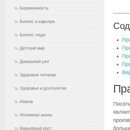
Беременность
_____
Бизнес и карьера
Сод
Бизнес-леди
Пр
Пра
Детский мир
Пр
Домашний уют
Пр
Ви
Здоровое питание
Пр
Здоровье и долголетие
Имена
Писать
являет
Интимная жизнь
произв
больше
Карьерный рост