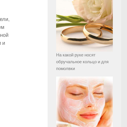
ели,
ем
жной
 и
На какой руке носят
обручальное кольцо и для
помолвки