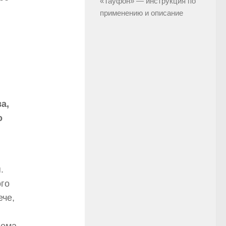
«Тауфон» — инструкция по
применению и описание
а,
о
.
го
ече,