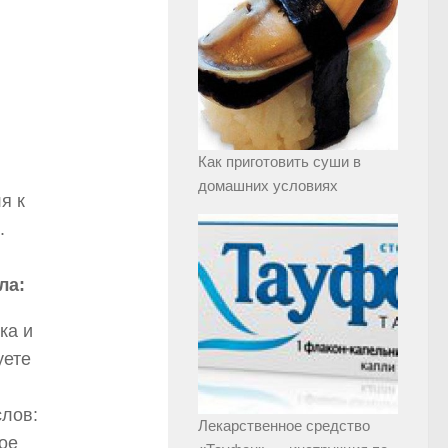
Как приготовить суши в
домашних условиях
я к
.
ла:
ка и
уете
слов:
Лекарственное средство
ое