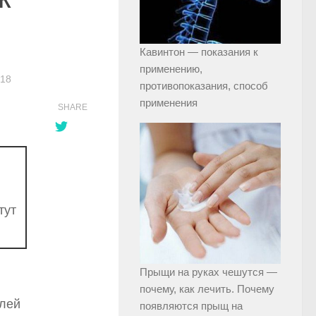
Кавинтон — показания к
применению,
018
противопоказания, способ
применения
SHARE
тут
Прыщи на руках чешутся —
почему, как лечить. Почему
елей
появляются прыщ на