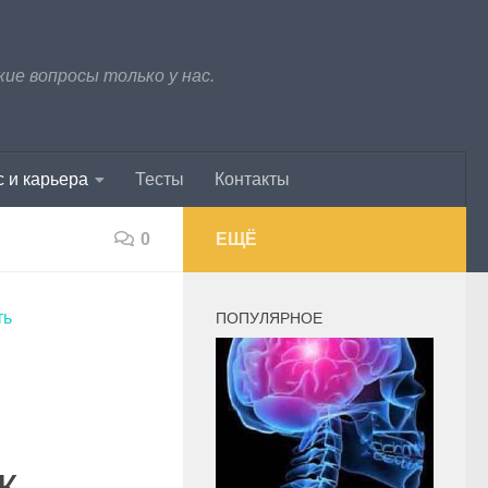
е вопросы только у нас.
 и карьера
Тесты
Контакты
0
ЕЩЁ
ть
ПОПУЛЯРНОЕ
к