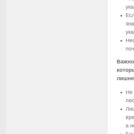
ука
Ес
зна
ука
Нео
поч
Важно
котор
лишне
Не 
лес
Ли
вре
а н