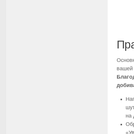
Пра
Основн
вашей 
Благо
добив
Нап
шут
на 
Обр
«Ув