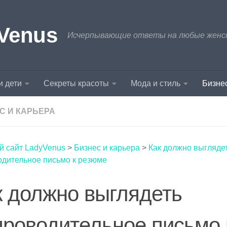
Venus
Исчерпывающие ответы на любые женски
и дети
Секреты красоты
Мода и стиль
Бизнес
С И КАРЬЕРА
й сайт LadyVenus
>
Бизнес и карьера
>
Как должно выгляде
одительное письмо к резюме
к должно выглядеть
проводительное письмо 