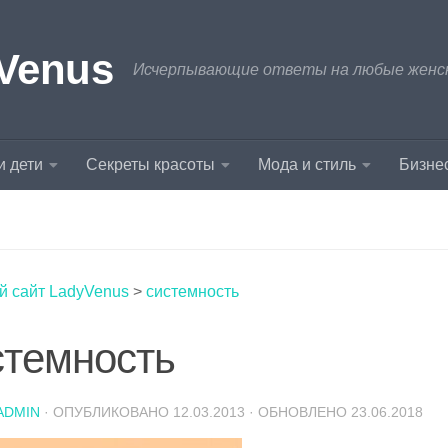
Venus
Исчерпывающие ответы на любые женски
и дети
Секреты красоты
Мода и стиль
Бизнес
й сайт LadyVenus
>
системность
стемность
ADMIN
· ОПУБЛИКОВАНО
12.03.2013
· ОБНОВЛЕНО
23.06.2018