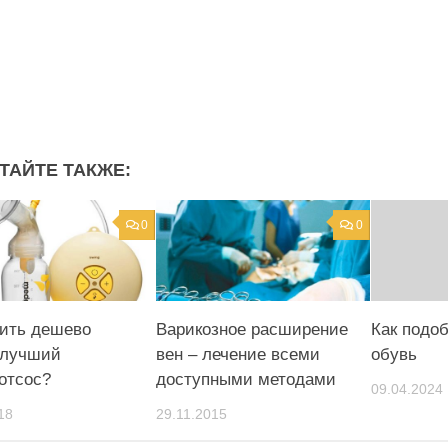
ТАЙТЕ ТАКЖЕ:
0
0
пить дешево
Варикозное расширение
Как подо
 лучший
вен – лечение всеми
обувь
отсос?
доступными методами
09.04.2024
18
29.11.2015