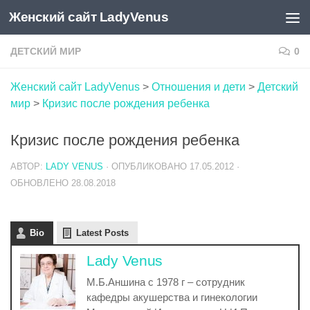
Женский сайт LadyVenus
Skip to content
ДЕТСКИЙ МИР
0
Женский сайт LadyVenus
>
Отношения и дети
>
Детский
мир
>
Кризис после рождения ребенка
Кризис после рождения ребенка
АВТОР:
LADY VENUS
· ОПУБЛИКОВАНО
17.05.2012
·
ОБНОВЛЕНО
28.08.2018
Bio
Latest Posts
Lady Venus
М.Б.Аншина с 1978 г – сотрудник
кафедры акушерства и гинекологии