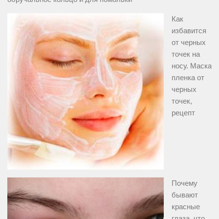
Как
избавится
от черных
точек на
носу. Маска
пленка от
черных
точек,
рецепт
Почему
бывают
красные
глаза, что