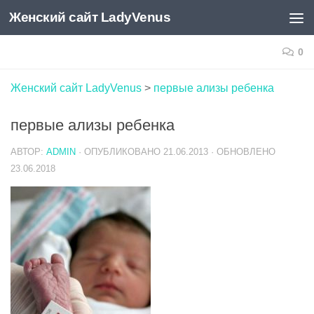
Женский сайт LadyVenus
Skip to content
0
Женский сайт LadyVenus
>
первые ализы ребенка
первые ализы ребенка
АВТОР:
ADMIN
· ОПУБЛИКОВАНО
21.06.2013
· ОБНОВЛЕНО
23.06.2018