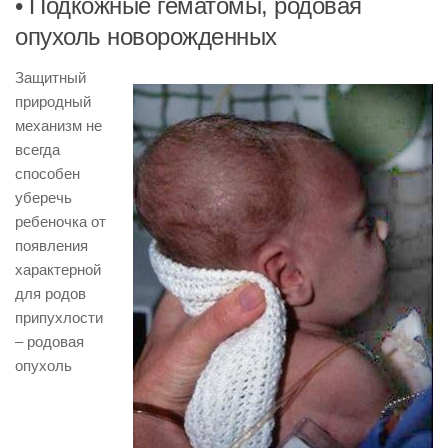
• Подкожные гематомы, родовая
опухоль новорожденных
Защитный
природный
механизм не
всегда
способен
уберечь
ребеночка от
появления
характерной
для родов
припухлости
– родовая
опухоль