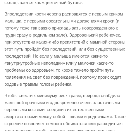
складывается как «цветочный бутон».
Впоследствии кости черепа расправятся с первым криком
малыша, с первыми сосательными движениями крохи (и
потому тоже так важно прикладывать новорожденного к
груди сразу в родильном зале). Здоровенький ребёночек,
при отсутствии каких-либо препятствий с маминой стороны,
этот путь пройдёт без последствий, или без существенных
последствий. Но если у малыша имеются какие-то
«внутриутробные неполадки» или у мамочки какие-то
проблемы со здоровьем, то крохе тяжело пройти путь
появления на свет без повреждений, поэтому происходят
родовые травмы головы ребенка.
Чтобы свести к минимуму риск травм, природа снабдила
малышей прочными и одновременно очень эластичными
черепными костями, соединив их естественными
амортизаторами между собой – швами и родничками. Такое
строение позволяет немного сближаться или расходиться
костям черепа, чтобы головка рождающегося малыша,