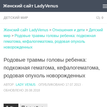
Женский сайт LadyVenus
Skip to content
ДЕТСКИЙ МИР
0
Женский сайт LadyVenus
>
Отношения и дети
>
Детский
мир
>
Родовые травмы головы ребенка: подкожная
гематома, кефалогематома, родовая опухоль
новорожденных
Родовые травмы головы ребенка:
подкожная гематома, кефалогематома,
родовая опухоль новорожденных
АВТОР:
LADY VENUS
· ОПУБЛИКОВАНО
17.07.2013
·
ОБНОВЛЕНО
28.08.2018