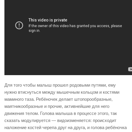
Для того чтобы малыш прошел родовыми путями, ему
нужно втиснуться между мышечным кольцом и костями
маминого таза. Ребёночек делает штопорообразные,
маятникообразные и прочие, активнейшие для него
движения телом. Голова малыша в процессе этого, так
сказать модулируется — видоизменяется: происходит
наложение костей черепа друг на друга, и голова ребёночка