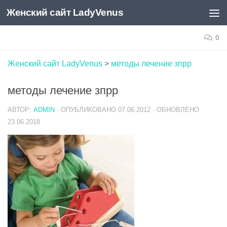
Женский сайт LadyVenus
Skip to content
0
Женский сайт LadyVenus
>
методы лечение зпрр
методы лечение зпрр
АВТОР:
ADMIN
· ОПУБЛИКОВАНО
07.06.2012
· ОБНОВЛЕНО
23.06.2018