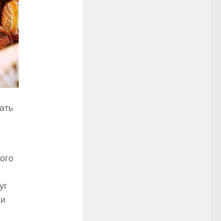
ать
ого
уг
 и