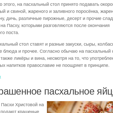
 этого, на пасхальный стол принято подавать окоро
ый и свиной, жареного и заливного поросёнка, жаре
ну, дичь, различные пирожные, десерт и прочие сла
на Пасху, которыми разговляются после окончания
го поста.
хальный стол ставят и разные закуски, сыры, колбас
 блюда и прочее. Согласно обычаю на пасхальный 
 также ликёры и вина, несмотря на то, что употребле
ых напитков православие не поощряет в принципе.
х
рашенное пасхальное яйц
 Пасхи Христовой на
 подают крашеные