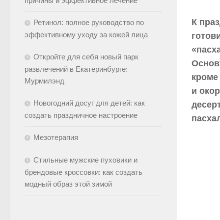
причины и эффективное лечение
К пра
Ретинол: полное руководство по
эффективному уходу за кожей лица
готов
«пасх
Откройте для себя новый парк
Основу
развлечений в Екатеринбурге:
кроме
Мурмилэнд
и окор
Новогодний досуг для детей: как
десерт
создать праздничное настроение
пасха
Мезотерапия
Стильные мужские пуховики и
брендовые кроссовки: как создать
модный образ этой зимой