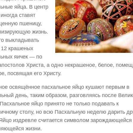
ьные яйца. В центр
иногда ставят
щенную пшеницу,
лизирующую жизнь.
то выкладывать
 12 крашеных
ьных яичек — по
апостолов Христа, а одно некрашеное, белое, помещ
ре, посвящая его Христу.
ное освящённое пасхальное яйцо кушают первым в
ьный день, таким образом, разговляясь после Велик
 Пасхальное яйцо принято не только подавать к
ичному столу, но всю Пасхальную неделю дарить др
 Яйцо издревле считается символом зарождающейся
ляющейся жизни.