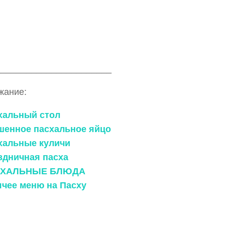
_______________________
жание:
схальный стол
ашенное пасхальное яйцо
схальные куличи
аздничная пасха
АСХАЛЬНЫЕ БЛЮДА
ячее меню на Пасху