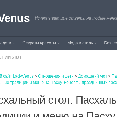
Venus
Исчерпывающие ответы на любые женски
и дети
Секреты красоты
Мода и стиль
Бизнес
ШНИЙ УЮТ
й сайт LadyVenus
>
Отношения и дети
>
Домашний уют
>
Па
ьные традиции и меню на Пасху. Рецепты праздничных пас
схальный стол. Пасхал
адиции и меню на Пасху.