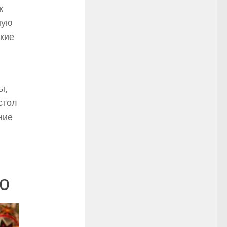
к
ную
дкие
ы,
стол
ние
о