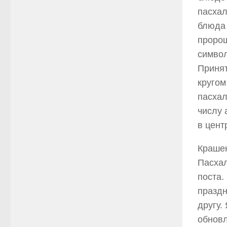
пасхал
блюда 
проро
симво
Приня
кругом
пасхал
числу 
в цент
Краше
Пасхал
поста.
праздн
другу.
обнов