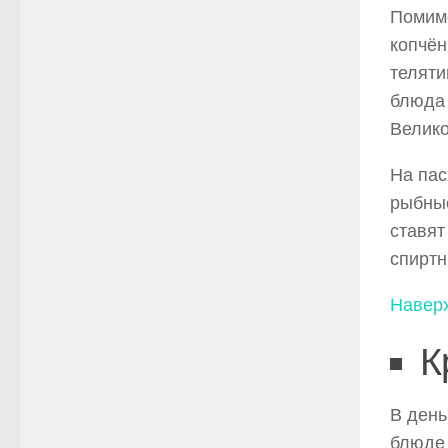
Помимо
копчён
теляти
блюда 
Велико
На пас
рыбные
ставят
спиртн
Навер
К
В день
блюде