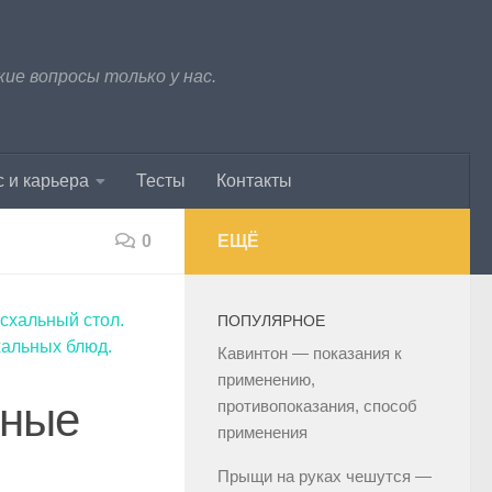
е вопросы только у нас.
 и карьера
Тесты
Контакты
0
ЕЩЁ
схальный стол.
ПОПУЛЯРНОЕ
хальных блюд.
Кавинтон — показания к
применению,
ьные
противопоказания, способ
применения
Прыщи на руках чешутся —