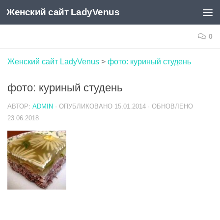
Женский сайт LadyVenus
Skip to content
0
Женский сайт LadyVenus
>
фото: куриный студень
фото: куриный студень
АВТОР:
ADMIN
· ОПУБЛИКОВАНО
15.01.2014
· ОБНОВЛЕНО
23.06.2018