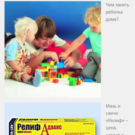
Чем занять
ребенка
дома?
Мазь и
свечи
«Релиф» –
цена,
состав и