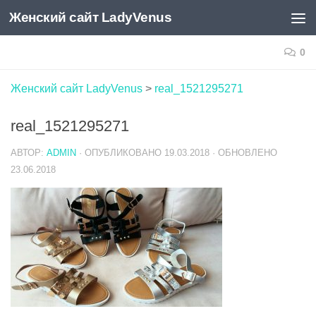
Женский сайт LadyVenus
Skip to content
0
Женский сайт LadyVenus
>
real_1521295271
real_1521295271
АВТОР:
ADMIN
· ОПУБЛИКОВАНО
19.03.2018
· ОБНОВЛЕНО
23.06.2018