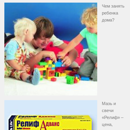
Чем занять
ребенка
дома?
Мазь и
свечи
«Релиф» –
цена,