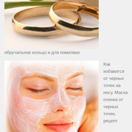
обручальное кольцо и для помолвки
Как
избавится
от черных
точек на
носу. Маска
пленка от
черных
точек,
рецепт