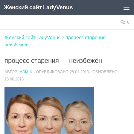
Женский сайт LadyVenus
Skip to content
0
Женский сайт LadyVenus
>
процесс старения —
неизбежен
процесс старения — неизбежен
АВТОР:
ADMIN
· ОПУБЛИКОВАНО
28.01.2013
· ОБНОВЛЕНО
23.06.2018