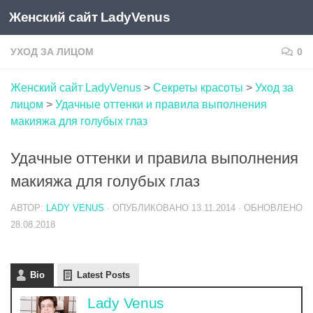
Женский сайт LadyVenus
Skip to content
УХОД ЗА ЛИЦОМ
0
Женский сайт LadyVenus
>
Секреты красоты
>
Уход за
лицом
>
Удачные оттенки и правила выполнения
макияжа для голубых глаз
Удачные оттенки и правила выполнения
макияжа для голубых глаз
АВТОР:
LADY VENUS
· ОПУБЛИКОВАНО
13.11.2014
· ОБНОВЛЕНО
28.08.2018
Bio
Latest Posts
Lady Venus