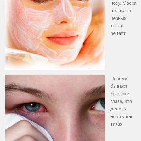
носу. Маска
пленка от
черных
точек,
рецепт
Почему
бывают
красные
глаза, что
делать
если у вас
такая