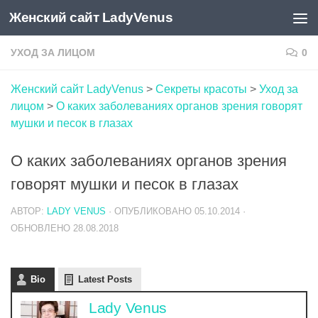
Женский сайт LadyVenus
Skip to content
УХОД ЗА ЛИЦОМ
0
Женский сайт LadyVenus
>
Секреты красоты
>
Уход за
лицом
>
О каких заболеваниях органов зрения говорят
мушки и песок в глазах
О каких заболеваниях органов зрения
говорят мушки и песок в глазах
АВТОР:
LADY VENUS
· ОПУБЛИКОВАНО
05.10.2014
·
ОБНОВЛЕНО
28.08.2018
Bio
Latest Posts
Lady Venus