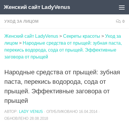
Женский сайт LadyVenus
Skip to content
УХОД ЗА ЛИЦОМ
0
Женский сайт LadyVenus
>
Секреты красоты
>
Уход за
лицом
>
Народные средства от прыщей: зубная паста,
перекись водорода, сода от прыщей. Эффективные
заговора от прыщей
Народные средства от прыщей: зубная
паста, перекись водорода, сода от
прыщей. Эффективные заговора от
прыщей
АВТОР:
LADY VENUS
· ОПУБЛИКОВАНО
16.04.2014
·
ОБНОВЛЕНО
28.08.2018