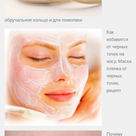
обручальное кольцо и для помолвки
Как
избавится
от черных
точек на
носу. Маска
пленка от
черных
точек,
рецепт
Почему