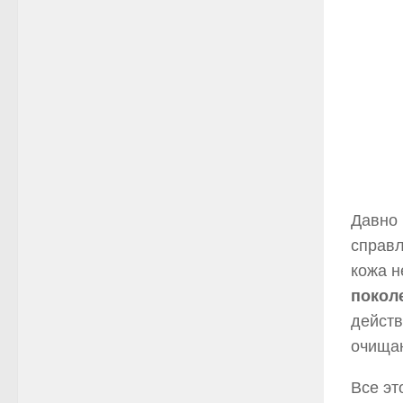
Давно 
справл
кожа н
покол
действ
очища
Все э