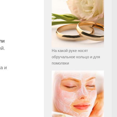
ли
ей.
На какой руке носят
обручальное кольцо и для
помолвки
а и