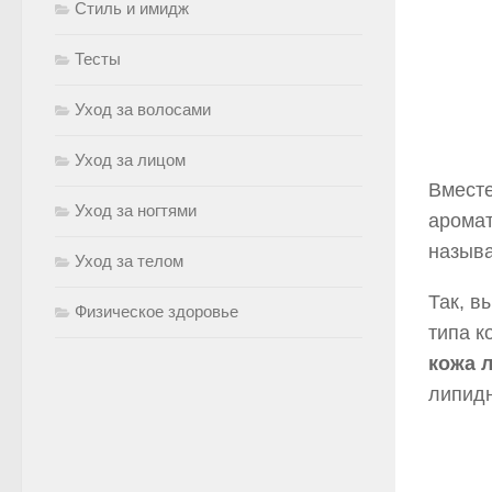
Стиль и имидж
Тесты
Уход за волосами
Уход за лицом
Вмест
Уход за ногтями
аромат
называ
Уход за телом
Так, в
Физическое здоровье
типа к
кожа 
липидн