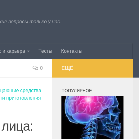
е вопросы только у нас.
 и карьера
Тесты
Контакты
0
ЕЩЁ
щающие средства
ПОПУЛЯРНОЕ
ти приготовления
лица: