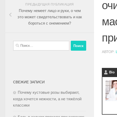
оч
ПРЕДЫДУЩАЯ ПУБЛИКАЦИЯ
Почему немеет лицо и руки, о чем
это может свидетельствовать и как
ма
бороться с онемением?
пр
АВТОР:
Bio
СВЕЖИЕ ЗАПИСИ
Почему кустовые розы выбирают,
когда хочется нежности, а не тяжёлой
классики
Боль в заднем проходе при сидении: