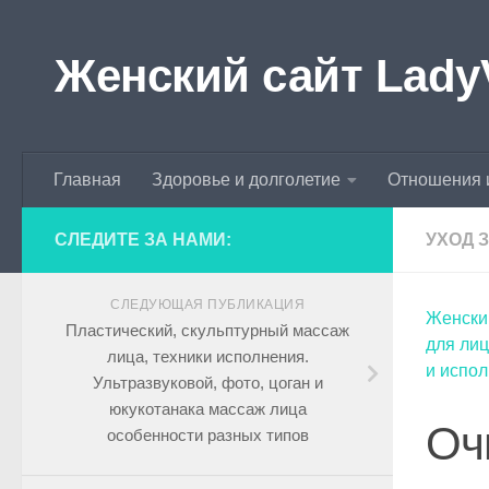
Skip to content
Женский сайт Lady
Главная
Здоровье и долголетие
Отношения 
СЛЕДИТЕ ЗА НАМИ:
УХОД 
СЛЕДУЮЩАЯ ПУБЛИКАЦИЯ
Женски
Пластический, скульптурный массаж
для лиц
лица, техники исполнения.
и испо
Ультразвуковой, фото, цоган и
юкукотанака массаж лица
Оч
особенности разных типов