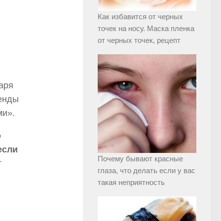
Как избавится от черных
точек на носу. Маска пленка
от черных точек, рецепт
аря
ренды
ми».
о
если
Почему бывают красные
т
глаза, что делать если у вас
такая неприятность