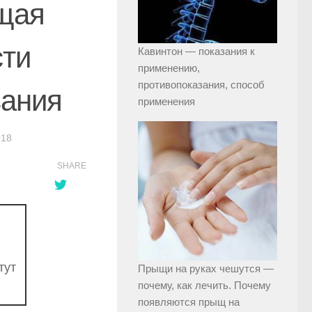
щая
сти
Кавинтон — показания к
применению,
противопоказания, способ
вания
применения
018
SHARE
тут
Прыщи на руках чешутся —
почему, как лечить. Почему
появляются прыщ на