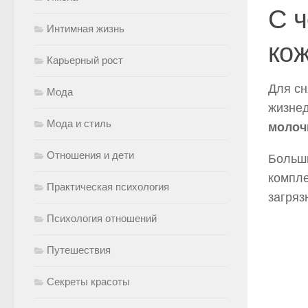
С ч
Интимная жизнь
ко
Карьерный рост
Для сн
Мода
жизнед
Мода и стиль
молоч
Отношения и дети
Больш
компле
Практическая психология
загряз
Психология отношений
Путешествия
Секреты красоты