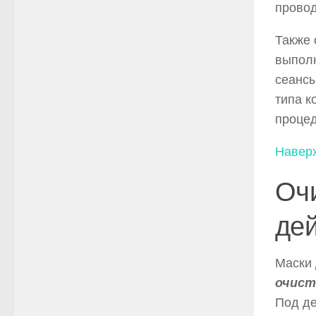
провод
Также
выполн
сеансы
типа 
процед
Навер
Оч
дей
Маски
очист
Под де