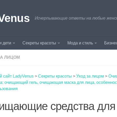
Venus
Исчерпывающие ответы на любые женски
и дети
Секреты красоты
Мода и стиль
Бизнес
ЗА ЛИЦОМ
й сайт LadyVenus
>
Секреты красоты
>
Уход за лицом
>
Очи
а: очищающий гель, очищающая маска для лица, особеннос
льзования
ищающие средства для 