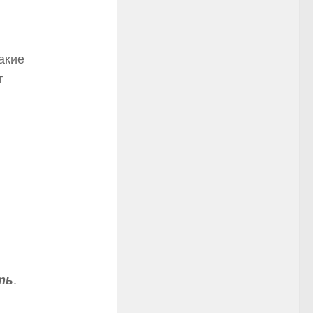
акие
т
:
ть
.