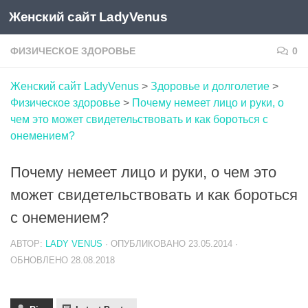
Женский сайт LadyVenus
Skip to content
ФИЗИЧЕСКОЕ ЗДОРОВЬЕ
0
Женский сайт LadyVenus
>
Здоровье и долголетие
>
Физическое здоровье
>
Почему немеет лицо и руки, о
чем это может свидетельствовать и как бороться с
онемением?
Почему немеет лицо и руки, о чем это
может свидетельствовать и как бороться
с онемением?
АВТОР:
LADY VENUS
· ОПУБЛИКОВАНО
23.05.2014
·
ОБНОВЛЕНО
28.08.2018